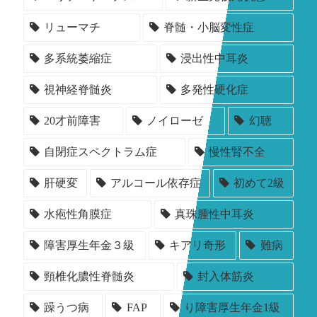
リューマチ
脊髄・小脳変性症
多系統萎縮症
浸出性中耳炎
視神経脊髄炎
多発性硬化症
20才前障害
ノイローゼ
幻聴
自閉症スペクトラム症
慢性腎不全
肝硬変
アルコール依存症
初めて2級
水疱性角膜症
真珠腫性中耳炎
障害厚生年金３級
キアリ奇形
難病
頸椎化膿性脊髄炎
封入体筋炎
躁うつ病
FAP
り障害厚生年金1級