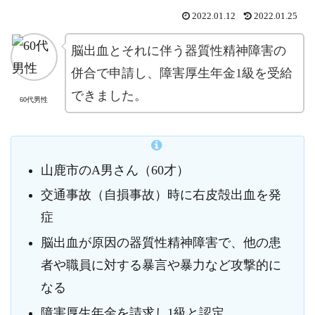
2022.01.12
2022.01.25
脳出血とそれに伴う器質性精神障害の
併合で申請し、障害厚生年金1級を受給
できました。
60代男性
山鹿市のA男さん（60才）
交通事故（自損事故）時に右皮殻出血を発
症
脳出血が原因の器質性精神障害で、他の患
者や職員に対する暴言や暴力など攻撃的に
なる
障害厚生年金を請求し1級と認定