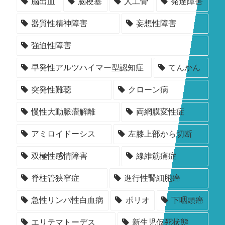
脳出血
脳梗塞
人工骨
発達障害
器質性精神障害
妄想性障害
強迫性障害
早発性アルツハイマー型認知症
てんかん
突発性難聴
クローン病
慢性大動脈瘤解離
両網膜変性症
アミロイドーシス
左膝上部から切断
双極性感情障害
線維筋痛症
脊柱管狭窄症
進行性腎細胞癌
急性リンパ性白血病
ポリオ
下咽頭癌
エリテマトーデス
新生児仮死状態