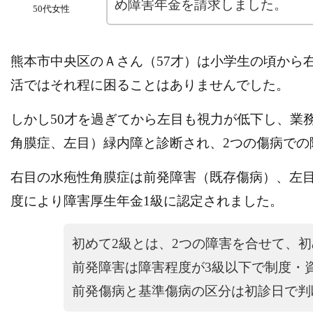
め障害年金を請求しました。
50代女性
熊本市中央区のＡさん（57才）は小学生の頃から
活ではそれ程に困ることはありませんでした。
しかし50才を過ぎてから左目も視力が低下し、業
角膜症、左目）緑内障と診断され、2つの傷病での
右目の水疱性角膜症は前発障害（既存傷病）、左
度により障害厚生年金1級に認定されました。
初めて2級とは、2つの障害を合せて、
前発障害は障害程度が3級以下で制度・
前発傷病と基準傷病の区分は初診日で判