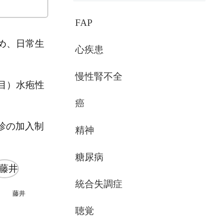
FAP
め、日常生
心疾患
慢性腎不全
目）水疱性
癌
診の加入制
精神
糖尿病
統合失調症
藤井
聴覚