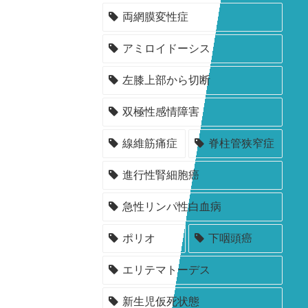
両網膜変性症
アミロイドーシス
左膝上部から切断
双極性感情障害
線維筋痛症
脊柱管狭窄症
進行性腎細胞癌
急性リンパ性白血病
ポリオ
下咽頭癌
エリテマトーデス
新生児仮死状態