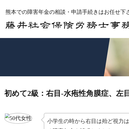
熊本での障害年金の相談・申請手続きはお任せ下
初めて2級：右目-水疱性角膜症、左目
小学生の時から右目は殆ど視力