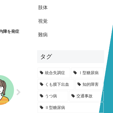
肢体
視覚
内障を発症
難病
タグ
統合失調症
Ⅰ型糖尿病
くも膜下出血
知的障害
うつ病
交通事故
Ⅱ型糖尿病