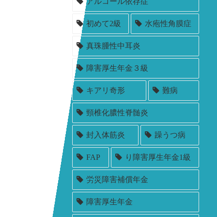
アルコール依存症
初めて2級
水疱性角膜症
真珠腫性中耳炎
障害厚生年金３級
キアリ奇形
難病
頸椎化膿性脊髄炎
封入体筋炎
躁うつ病
FAP
り障害厚生年金1級
労災障害補償年金
障害厚生年金