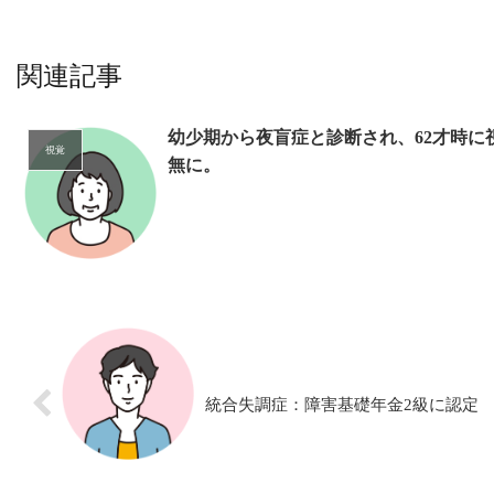
関連記事
幼少期から夜盲症と診断され、62才時に
視覚
無に。
統合失調症：障害基礎年金2級に認定￼￼