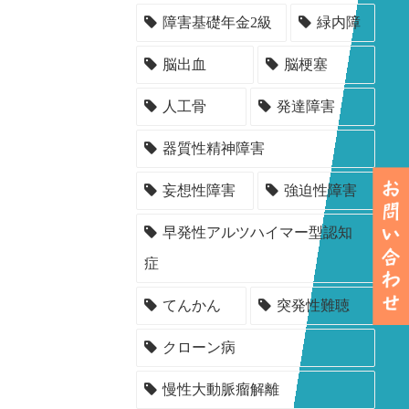
障害基礎年金2級
緑内障
脳出血
脳梗塞
人工骨
発達障害
器質性精神障害
妄想性障害
強迫性障害
早発性アルツハイマー型認知
症
てんかん
突発性難聴
クローン病
慢性大動脈瘤解離