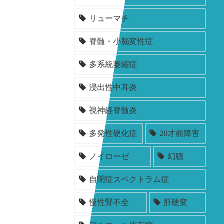
リューマチ
脊髄・小脳変性症
多系統萎縮症
浸出性中耳炎
視神経脊髄炎
多発性硬化症
20才前障害
ノイローゼ
幻聴
自閉症スペクトラム症
慢性腎不全
肝硬変