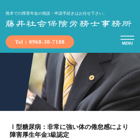
熊本での障害年金の相談・申請手続きはお任せ下さい。
Tel : 0968-38-7188
Ⅰ型糖尿病：非常に強い体の倦怠感により
障害厚生年金3級認定