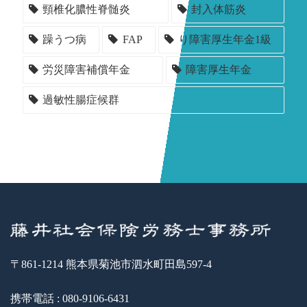
頸椎化膿性脊髄炎
封入体筋炎
躁うつ病
FAP
り障害厚生年金1級
労災障害補償年金
障害厚生年金
過敏性腸症候群
〒861-1214 熊本県菊池市泗水町田島597-4
携帯電話 : 080-9106-6431