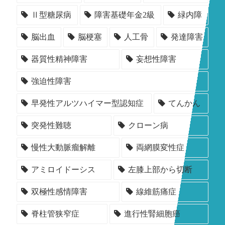
Ⅱ型糖尿病
障害基礎年金2級
緑内障
脳出血
脳梗塞
人工骨
発達障害
器質性精神障害
妄想性障害
強迫性障害
早発性アルツハイマー型認知症
てんかん
突発性難聴
クローン病
慢性大動脈瘤解離
両網膜変性症
アミロイドーシス
左膝上部から切断
双極性感情障害
線維筋痛症
脊柱管狭窄症
進行性腎細胞癌