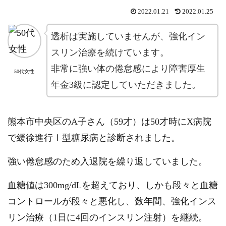
2022.01.21
2022.01.25
透析は実施していませんが、強化イン
スリン治療を続けています。
非常に強い体の倦怠感により障害厚生
50代女性
年金3級に認定していただきました。
熊本市中央区のA子さん（59才）は50才時にX病院
で緩徐進行Ⅰ型糖尿病と診断されました。
強い倦怠感のため入退院を繰り返していました。
血糖値は300mg/dLを超えており、しかも段々と血糖
コントロールが段々と悪化し、数年間、強化インス
リン治療（1日に4回のインスリン注射）を継続。