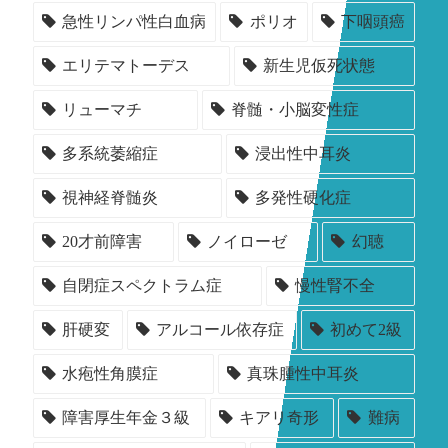
急性リンパ性白血病
ポリオ
下咽頭癌
エリテマトーデス
新生児仮死状態
リューマチ
脊髄・小脳変性症
多系統萎縮症
浸出性中耳炎
視神経脊髄炎
多発性硬化症
20才前障害
ノイローゼ
幻聴
自閉症スペクトラム症
慢性腎不全
肝硬変
アルコール依存症
初めて2級
水疱性角膜症
真珠腫性中耳炎
障害厚生年金３級
キアリ奇形
難病