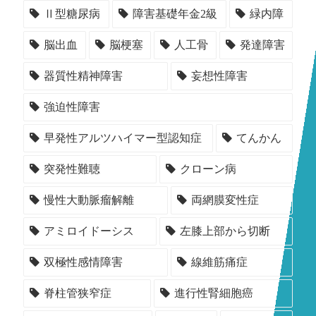
Ⅱ型糖尿病
障害基礎年金2級
緑内障
脳出血
脳梗塞
人工骨
発達障害
器質性精神障害
妄想性障害
強迫性障害
早発性アルツハイマー型認知症
てんかん
突発性難聴
クローン病
慢性大動脈瘤解離
両網膜変性症
アミロイドーシス
左膝上部から切断
双極性感情障害
線維筋痛症
脊柱管狭窄症
進行性腎細胞癌