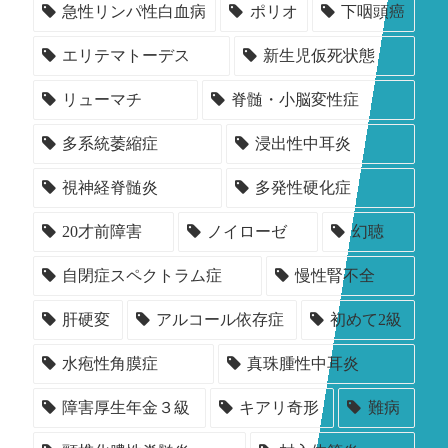
急性リンパ性白血病
ポリオ
下咽頭癌
エリテマトーデス
新生児仮死状態
リューマチ
脊髄・小脳変性症
多系統萎縮症
浸出性中耳炎
視神経脊髄炎
多発性硬化症
20才前障害
ノイローゼ
幻聴
自閉症スペクトラム症
慢性腎不全
肝硬変
アルコール依存症
初めて2級
水疱性角膜症
真珠腫性中耳炎
障害厚生年金３級
キアリ奇形
難病