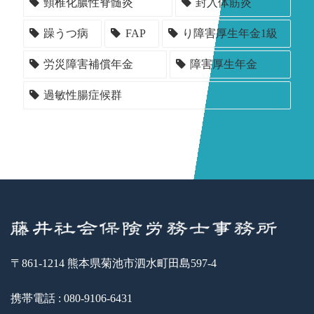
頸椎化膿性脊髄炎
封入体筋炎
躁うつ病
FAP
り障害厚生年金1級
労災障害補償年金
障害厚生年金
過敏性腸症候群
〒861-1214 熊本県菊池市泗水町田島597-4
携帯電話 : 080-9106-6431