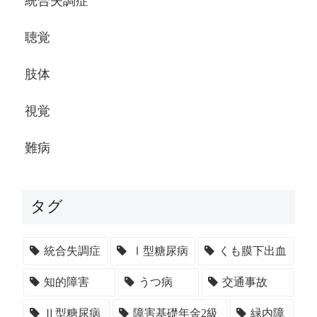
統合失調症
聴覚
肢体
視覚
難病
タグ
統合失調症
Ⅰ型糖尿病
くも膜下出血
知的障害
うつ病
交通事故
Ⅱ型糖尿病
障害基礎年金2級
緑内障