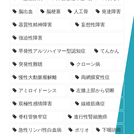
脳出血
脳梗塞
人工骨
発達障害
器質性精神障害
妄想性障害
強迫性障害
早発性アルツハイマー型認知症
てんかん
突発性難聴
クローン病
慢性大動脈瘤解離
両網膜変性症
アミロイドーシス
左膝上部から切断
双極性感情障害
線維筋痛症
脊柱管狭窄症
進行性腎細胞癌
急性リンパ性白血病
ポリオ
下咽頭癌