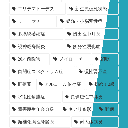
エリテマトーデス
新生児仮死状態
リューマチ
脊髄・小脳変性症
多系統萎縮症
浸出性中耳炎
視神経脊髄炎
多発性硬化症
20才前障害
ノイローゼ
幻聴
自閉症スペクトラム症
慢性腎不全
肝硬変
アルコール依存症
初めて2級
水疱性角膜症
真珠腫性中耳炎
障害厚生年金３級
キアリ奇形
難病
頸椎化膿性脊髄炎
封入体筋炎