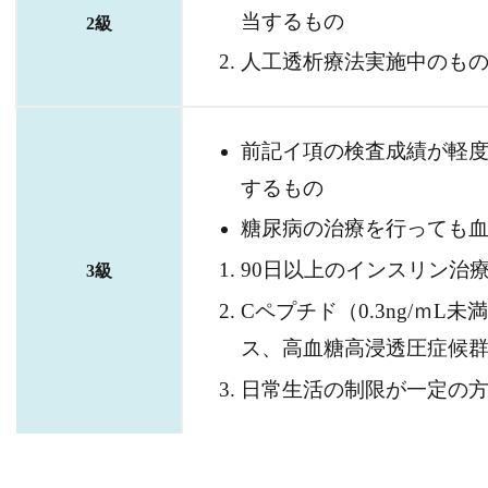
当するもの
2級
人工透析療法実施中のも
前記イ項の検査成績が軽
するもの
糖尿病の治療を行っても
90日以上のインスリン治
3級
Cペプチド（0.3ng/ｍ
ス、高血糖高浸透圧症候
日常生活の制限が一定の