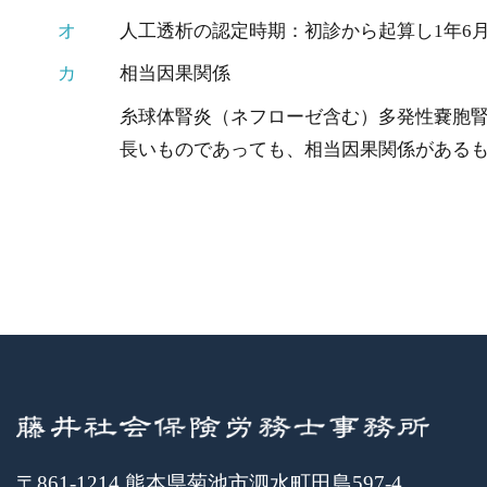
オ
人工透析の認定時期：初診から起算し1年6
カ
相当因果関係
糸球体腎炎（ネフローゼ含む）多発性嚢胞
長いものであっても、相当因果関係がある
〒861-1214 熊本県菊池市泗水町田島597-4