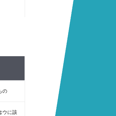
もの
はウに該