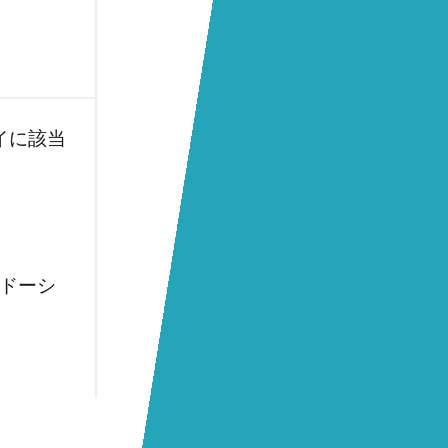
イに該当
）
シドーシ