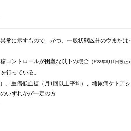
の
度異常に示すもので、かつ、一般状態区分のウまたは
血糖コントロールが困難な以下の場合
（H28年6月1日改正
療を行っている。
L未満）、重傷低血糖（月1回以上平均）、糖尿病ケトア
群のいずれかが一定の方
方