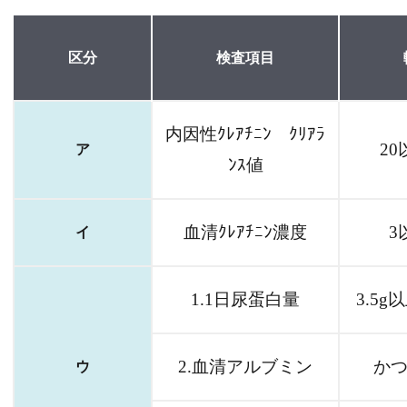
区分
検査項目
内因性ｸﾚｱﾁﾆﾝ ｸﾘｱﾗ
20
ア
ﾝｽ値
血清ｸﾚｱﾁﾆﾝ濃度
3
イ
1.1日尿蛋白量
3.5
2.血清アルブミン
かつ
ウ