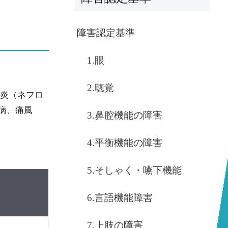
障害認定基準
1.眼
2.聴覚
腎炎（ネフロ
病、痛風
3.鼻腔機能の障害
4.平衡機能の障害
5.そしゃく・嚥下機能
6.言語機能障害
7.上肢の障害