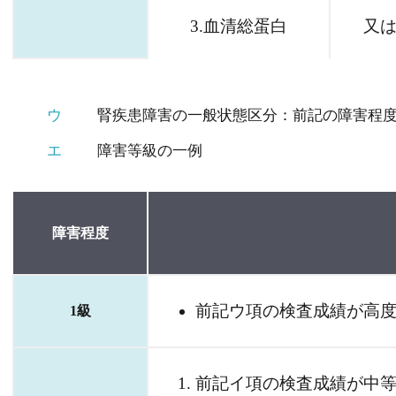
3.血清総蛋白
又は
ウ
腎疾患障害の一般状態区分：前記の障害程
エ
障害等級の一例
障害程度
前記ウ項の検査成績が高
1級
前記イ項の検査成績が中