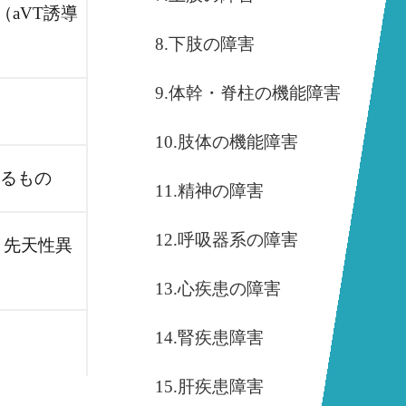
（aVT誘導
8.下肢の障害
9.体幹・脊柱の機能障害
10.肢体の機能障害
あるもの
11.精神の障害
12.呼吸器系の障害
、先天性異
13.心疾患の障害
14.腎疾患障害
15.肝疾患障害