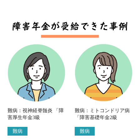
難病：視神経脊髄炎 「障
難病：ミトコンドリア病
害厚生年金3級
「障害基礎年金2級
難病
難病